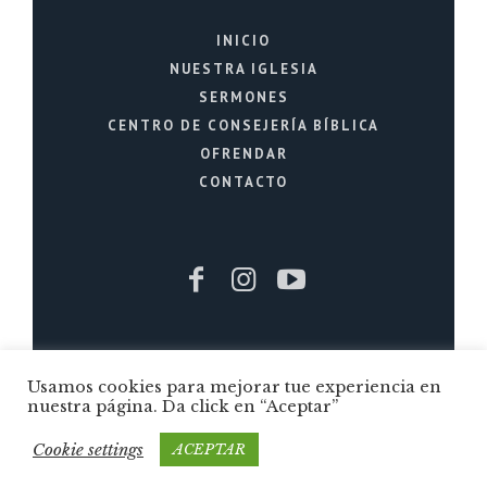
INICIO
NUESTRA IGLESIA
SERMONES
CENTRO DE CONSEJERÍA BÍBLICA
OFRENDAR
CONTACTO
Iglesia Cristiana La Fuente © 2026 / Todos
Usamos cookies para mejorar tue experiencia en
los Derechos Reservados / Quito - Ecuador
nuestra página. Da click en “Aceptar”
Cookie settings
ACEPTAR