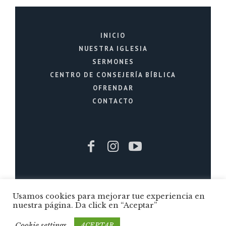
INICIO
NUESTRA IGLESIA
SERMONES
CENTRO DE CONSEJERÍA BÍBLICA
OFRENDAR
CONTACTO
Iglesia Cristiana La Fuente © 2026 / Todos
Usamos cookies para mejorar tue experiencia en
los Derechos Reservados / Quito - Ecuador
nuestra página. Da click en “Aceptar”
Cookie settings
ACEPTAR