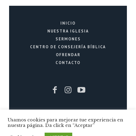
INICIO
NUESTRA IGLESIA
SERMONES
CENTRO DE CONSEJERÍA BÍBLICA
OFRENDAR
CONTACTO
Iglesia Cristiana La Fuente © 2026 / Todos
Usamos cookies para mejorar tue experiencia en
los Derechos Reservados / Quito - Ecuador
nuestra página. Da click en “Aceptar”