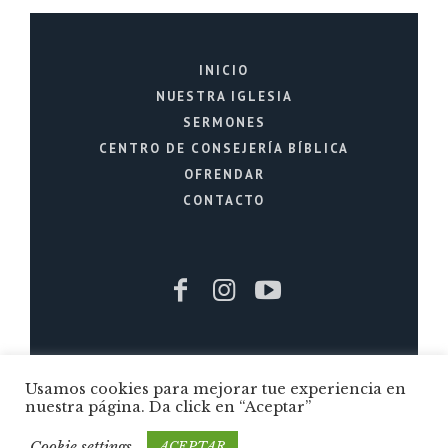
INICIO
NUESTRA IGLESIA
SERMONES
CENTRO DE CONSEJERÍA BÍBLICA
OFRENDAR
CONTACTO
Iglesia Cristiana La Fuente © 2026 / Todos
Usamos cookies para mejorar tue experiencia en
los Derechos Reservados / Quito - Ecuador
nuestra página. Da click en “Aceptar”
Cookie settings
ACEPTAR