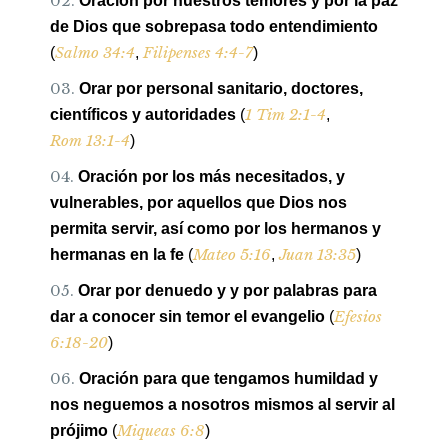
Oración por nuestros temores y por la paz
de Dios que sobrepasa todo entendimiento
Salmo 34:4
Filipenses 4:4-7
(
,
)
Orar por personal sanitario, doctores,
1 Tim 2:1-4
científicos y autoridades
(
,
Rom 13:1-4
)
Oración por los más necesitados, y
vulnerables, por aquellos que Dios nos
permita servir, así como por los hermanos y
Mateo 5:16
Juan 13:35
hermanas en la fe
(
,
)
Orar por denuedo y y por palabras para
Efesios
dar a conocer sin temor el evangelio
(
6:18-20
)
Oración para que tengamos humildad y
nos neguemos a nosotros mismos al servir al
Miqueas 6:8
prójimo
(
)