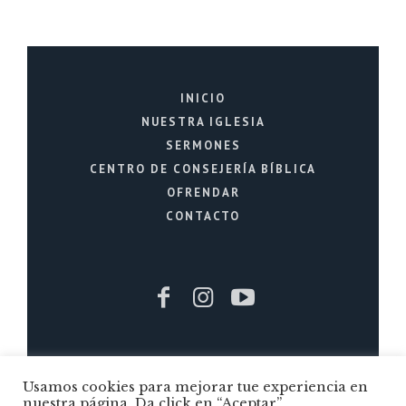
INICIO
NUESTRA IGLESIA
SERMONES
CENTRO DE CONSEJERÍA BÍBLICA
OFRENDAR
CONTACTO
Iglesia Cristiana La Fuente © 2026 / Todos
Usamos cookies para mejorar tue experiencia en
los Derechos Reservados / Quito - Ecuador
nuestra página. Da click en “Aceptar”