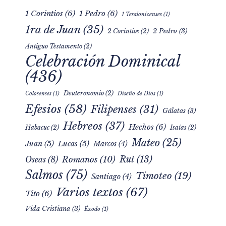
1 Corintios
(6)
1 Pedro
(6)
1 Tesalonicenses
(1)
1ra de Juan
(35)
2 Pedro
(3)
2 Corintios
(2)
Antiguo Testamento
(2)
Celebración Dominical
(436)
Deuteronomio
(2)
Colosenses
(1)
Diseño de Dios
(1)
Efesios
(58)
Filipenses
(31)
Gálatas
(3)
Hebreos
(37)
Hechos
(6)
Habacuc
(2)
Isaías
(2)
Mateo
(25)
Juan
(5)
Lucas
(5)
Marcos
(4)
Rut
(13)
Romanos
(10)
Oseas
(8)
Salmos
(75)
Timoteo
(19)
Santiago
(4)
Varios textos
(67)
Tito
(6)
Vida Cristiana
(3)
Éxodo
(1)