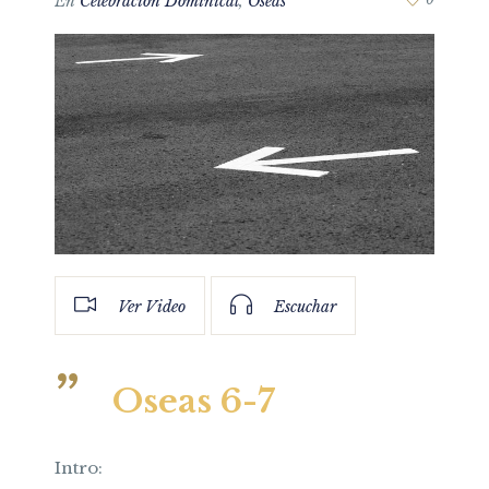
En
Celebración Dominical
,
Oseas
Ver Video
Escuchar
Oseas 6-7
Intro: