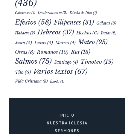
Celebración Dominical
(436)
Deuteronomio
(2)
Colosenses
(1)
Diseño de Dios
(1)
Efesios
(58)
Filipenses
(31)
Gálatas
(3)
Hebreos
(37)
Hechos
(6)
Habacuc
(2)
Isaías
(2)
Mateo
(25)
Juan
(5)
Lucas
(5)
Marcos
(4)
Rut
(13)
Romanos
(10)
Oseas
(8)
Salmos
(75)
Timoteo
(19)
Santiago
(4)
Varios textos
(67)
Tito
(6)
Vida Cristiana
(3)
Éxodo
(1)
INICIO
NUESTRA IGLESIA