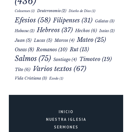
(436)
Deuteronomio
(2)
Colosenses
(1)
Diseño de Dios
(1)
Efesios
(58)
Filipenses
(31)
Gálatas
(3)
Hebreos
(37)
Hechos
(6)
Habacuc
(2)
Isaías
(2)
Mateo
(25)
Juan
(5)
Lucas
(5)
Marcos
(4)
Rut
(13)
Romanos
(10)
Oseas
(8)
Salmos
(75)
Timoteo
(19)
Santiago
(4)
Varios textos
(67)
Tito
(6)
Vida Cristiana
(3)
Éxodo
(1)
INICIO
NUESTRA IGLESIA
SERMONES