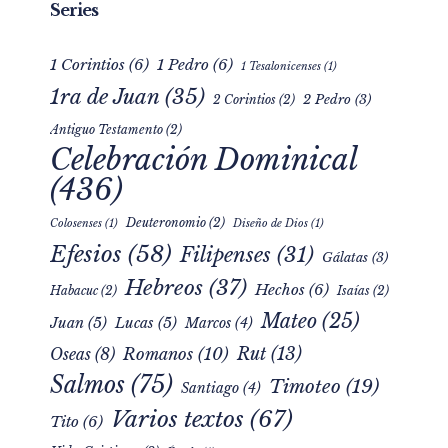
Series
1 Corintios
(6)
1 Pedro
(6)
1 Tesalonicenses
(1)
1ra de Juan
(35)
2 Pedro
(3)
2 Corintios
(2)
Antiguo Testamento
(2)
Celebración Dominical
(436)
Deuteronomio
(2)
Colosenses
(1)
Diseño de Dios
(1)
Efesios
(58)
Filipenses
(31)
Gálatas
(3)
Hebreos
(37)
Hechos
(6)
Habacuc
(2)
Isaías
(2)
Mateo
(25)
Juan
(5)
Lucas
(5)
Marcos
(4)
Rut
(13)
Romanos
(10)
Oseas
(8)
Salmos
(75)
Timoteo
(19)
Santiago
(4)
Varios textos
(67)
Tito
(6)