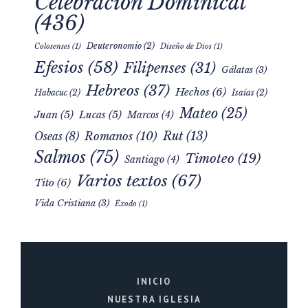
Celebración Dominical
(436)
Deuteronomio
(2)
Colosenses
(1)
Diseño de Dios
(1)
Efesios
(58)
Filipenses
(31)
Gálatas
(3)
Hebreos
(37)
Hechos
(6)
Habacuc
(2)
Isaías
(2)
Mateo
(25)
Juan
(5)
Lucas
(5)
Marcos
(4)
Rut
(13)
Romanos
(10)
Oseas
(8)
Salmos
(75)
Timoteo
(19)
Santiago
(4)
Varios textos
(67)
Tito
(6)
Vida Cristiana
(3)
Éxodo
(1)
INICIO
NUESTRA IGLESIA