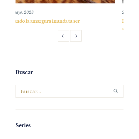
26 mayo, 2019
er
Entendiendo y practicando el perdón bíbli
Parte I
Buscar
Series