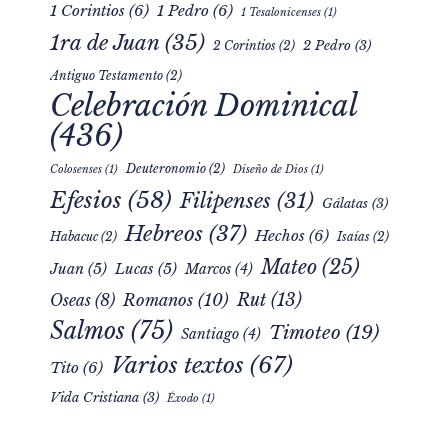
1 Corintios
(6)
1 Pedro
(6)
1 Tesalonicenses
(1)
1ra de Juan
(35)
2 Pedro
(3)
2 Corintios
(2)
Antiguo Testamento
(2)
Celebración Dominical
(436)
Deuteronomio
(2)
Colosenses
(1)
Diseño de Dios
(1)
Efesios
(58)
Filipenses
(31)
Gálatas
(3)
Hebreos
(37)
Hechos
(6)
Habacuc
(2)
Isaías
(2)
Mateo
(25)
Juan
(5)
Lucas
(5)
Marcos
(4)
Rut
(13)
Romanos
(10)
Oseas
(8)
Salmos
(75)
Timoteo
(19)
Santiago
(4)
Varios textos
(67)
Tito
(6)
Vida Cristiana
(3)
Éxodo
(1)