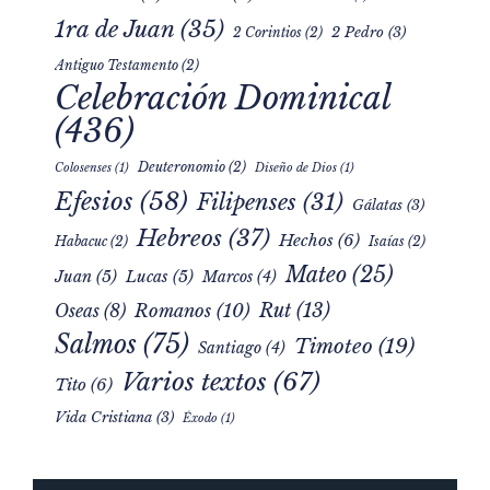
1 Corintios
(6)
1 Pedro
(6)
1 Tesalonicenses
(1)
1ra de Juan
(35)
2 Pedro
(3)
2 Corintios
(2)
Antiguo Testamento
(2)
Celebración Dominical
(436)
Deuteronomio
(2)
Colosenses
(1)
Diseño de Dios
(1)
Efesios
(58)
Filipenses
(31)
Gálatas
(3)
Hebreos
(37)
Hechos
(6)
Habacuc
(2)
Isaías
(2)
Mateo
(25)
Juan
(5)
Lucas
(5)
Marcos
(4)
Rut
(13)
Romanos
(10)
Oseas
(8)
Salmos
(75)
Timoteo
(19)
Santiago
(4)
Varios textos
(67)
Tito
(6)
Vida Cristiana
(3)
Éxodo
(1)