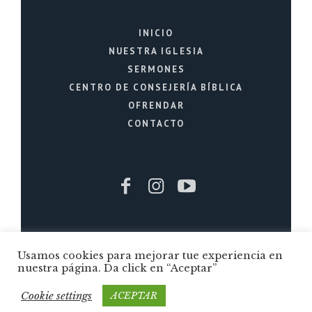
INICIO
NUESTRA IGLESIA
SERMONES
CENTRO DE CONSEJERÍA BÍBLICA
OFRENDAR
CONTACTO
Iglesia Cristiana La Fuente © 2026 / Todos
Usamos cookies para mejorar tue experiencia en
nuestra página. Da click en “Aceptar”
los Derechos Reservados / Quito - Ecuador
Cookie settings
ACEPTAR