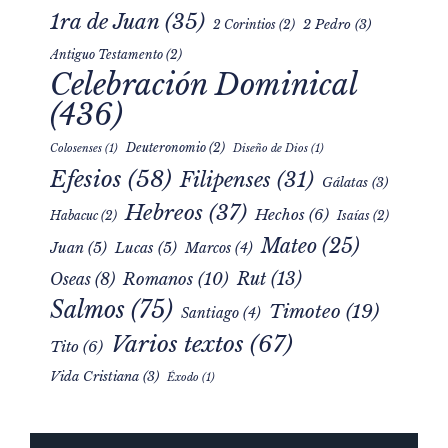
1ra de Juan
(35)
2 Pedro
(3)
2 Corintios
(2)
Antiguo Testamento
(2)
Celebración Dominical
(436)
Deuteronomio
(2)
Colosenses
(1)
Diseño de Dios
(1)
Efesios
(58)
Filipenses
(31)
Gálatas
(3)
Hebreos
(37)
Hechos
(6)
Habacuc
(2)
Isaías
(2)
Mateo
(25)
Juan
(5)
Lucas
(5)
Marcos
(4)
Rut
(13)
Romanos
(10)
Oseas
(8)
Salmos
(75)
Timoteo
(19)
Santiago
(4)
Varios textos
(67)
Tito
(6)
Vida Cristiana
(3)
Éxodo
(1)