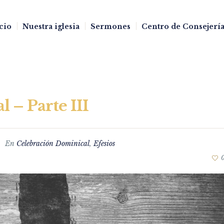
cio
Nuestra iglesia
Sermones
Centro de Consejería
l – Parte III
En
Celebración Dominical
,
Efesios