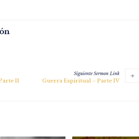
món
Siguiente
Sermon
Link
Parte II
Guerra Espiritual – Parte IV