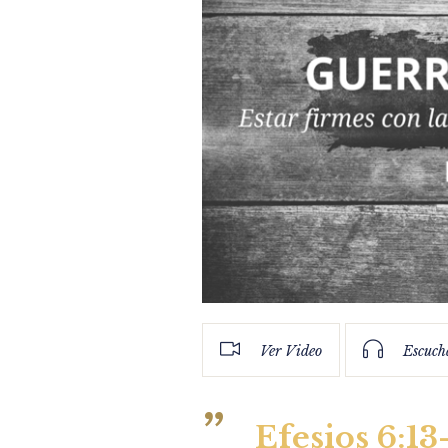
Ver Video
Escuch
Efesios 6:13