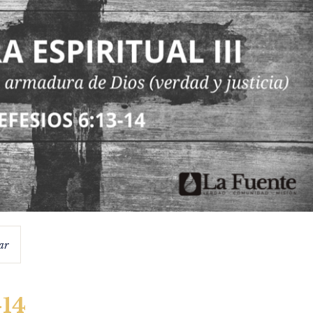
ar
-14