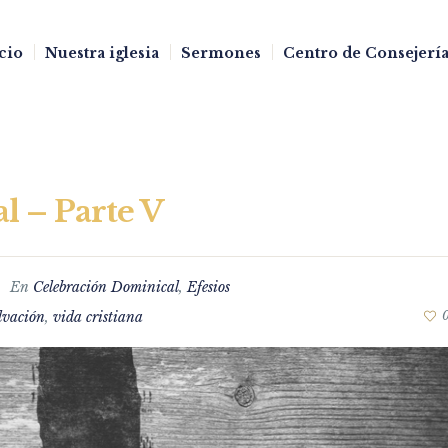
cio
Nuestra iglesia
Sermones
Centro de Consejería
l – Parte V
En
Celebración Dominical
,
Efesios
lvación
,
vida cristiana