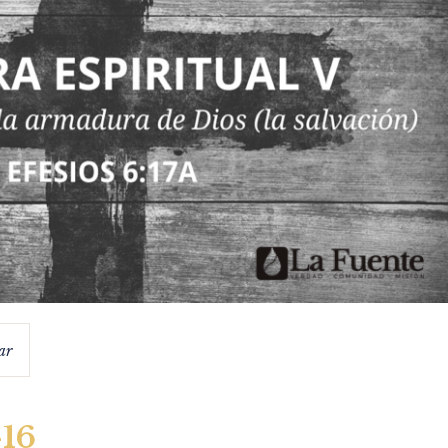
ar
-16