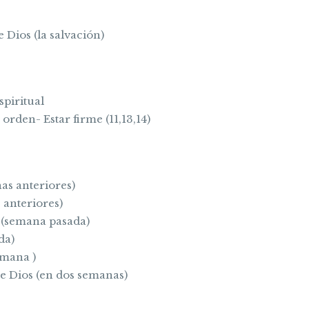
 Dios (la salvación)
spiritual
a orden- Estar firme (11,13,14)
as anteriores)
 anteriores)
z (semana pasada)
da)
emana )
de Dios (en dos semanas)