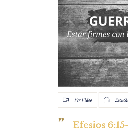
Ver Video
Escuch
Efesios 6:15