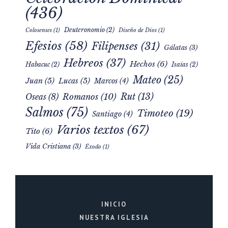
(436)
Deuteronomio
(2)
Colosenses
(1)
Diseño de Dios
(1)
Efesios
(58)
Filipenses
(31)
Gálatas
(3)
Hebreos
(37)
Hechos
(6)
Habacuc
(2)
Isaías
(2)
Mateo
(25)
Juan
(5)
Lucas
(5)
Marcos
(4)
Rut
(13)
Romanos
(10)
Oseas
(8)
Salmos
(75)
Timoteo
(19)
Santiago
(4)
Varios textos
(67)
Tito
(6)
Vida Cristiana
(3)
Éxodo
(1)
INICIO
NUESTRA IGLESIA