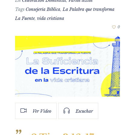
En
Celebración Dominical
,
Varios textos
Tags
Consejería Bíblica
,
La Palabra que transforma
La Fuente
,
vida cristiana
0
Ver Video
Escuchar