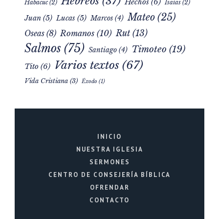
Hebreos
(37)
Hechos
(6)
Habacuc
(2)
Isaías
(2)
Mateo
(25)
Juan
(5)
Lucas
(5)
Marcos
(4)
Rut
(13)
Romanos
(10)
Oseas
(8)
Salmos
(75)
Timoteo
(19)
Santiago
(4)
Varios textos
(67)
Tito
(6)
Vida Cristiana
(3)
Éxodo
(1)
INICIO
NUESTRA IGLESIA
SERMONES
CENTRO DE CONSEJERÍA BÍBLICA
OFRENDAR
CONTACTO