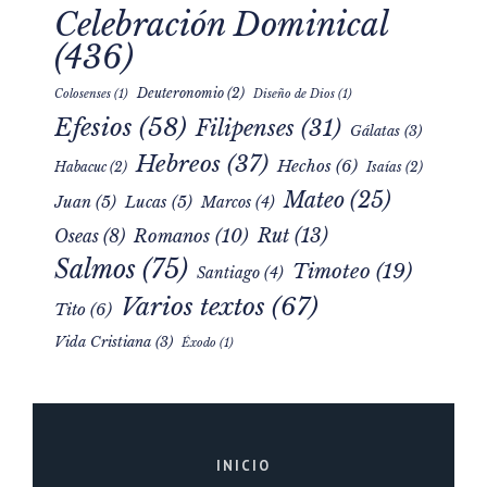
Celebración Dominical
(436)
Deuteronomio
(2)
Colosenses
(1)
Diseño de Dios
(1)
Efesios
(58)
Filipenses
(31)
Gálatas
(3)
Hebreos
(37)
Hechos
(6)
Habacuc
(2)
Isaías
(2)
Mateo
(25)
Juan
(5)
Lucas
(5)
Marcos
(4)
Rut
(13)
Romanos
(10)
Oseas
(8)
Salmos
(75)
Timoteo
(19)
Santiago
(4)
Varios textos
(67)
Tito
(6)
Vida Cristiana
(3)
Éxodo
(1)
INICIO