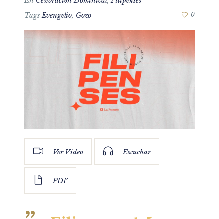
En
Celebración Dominical
,
Filipenses
Tags
Evengelio
,
Gozo
0
Ver Video
Escuchar
PDF