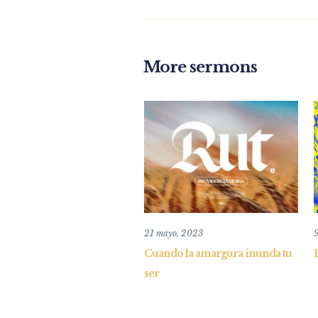
More sermons
21 mayo, 2023
9
Cuando la amargura inunda tu
ser