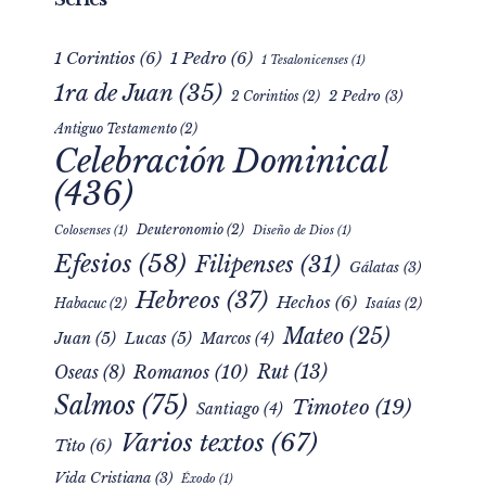
1 Corintios
(6)
1 Pedro
(6)
1 Tesalonicenses
(1)
1ra de Juan
(35)
2 Pedro
(3)
2 Corintios
(2)
Antiguo Testamento
(2)
Celebración Dominical
(436)
Deuteronomio
(2)
Colosenses
(1)
Diseño de Dios
(1)
Efesios
(58)
Filipenses
(31)
Gálatas
(3)
Hebreos
(37)
Hechos
(6)
Habacuc
(2)
Isaías
(2)
Mateo
(25)
Juan
(5)
Lucas
(5)
Marcos
(4)
Rut
(13)
Romanos
(10)
Oseas
(8)
Salmos
(75)
Timoteo
(19)
Santiago
(4)
Varios textos
(67)
Tito
(6)
Vida Cristiana
(3)
Éxodo
(1)