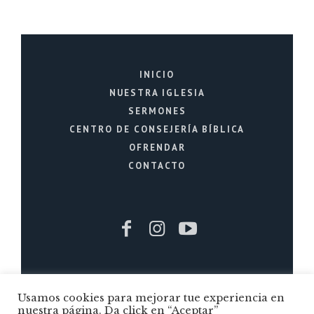
INICIO
NUESTRA IGLESIA
SERMONES
CENTRO DE CONSEJERÍA BÍBLICA
OFRENDAR
CONTACTO
Iglesia Cristiana La Fuente © 2026 / Todos
Usamos cookies para mejorar tue experiencia en
los Derechos Reservados / Quito - Ecuador
nuestra página. Da click en “Aceptar”