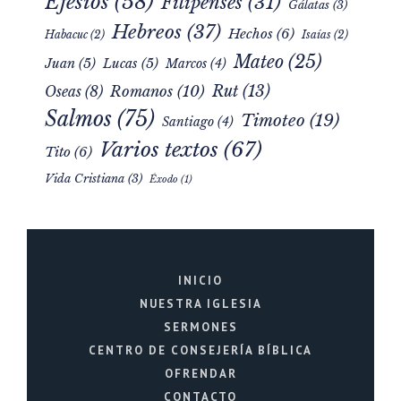
Efesios
(58)
Filipenses
(31)
Gálatas
(3)
Hebreos
(37)
Hechos
(6)
Habacuc
(2)
Isaías
(2)
Mateo
(25)
Juan
(5)
Lucas
(5)
Marcos
(4)
Rut
(13)
Romanos
(10)
Oseas
(8)
Salmos
(75)
Timoteo
(19)
Santiago
(4)
Varios textos
(67)
Tito
(6)
Vida Cristiana
(3)
Éxodo
(1)
INICIO
NUESTRA IGLESIA
SERMONES
CENTRO DE CONSEJERÍA BÍBLICA
OFRENDAR