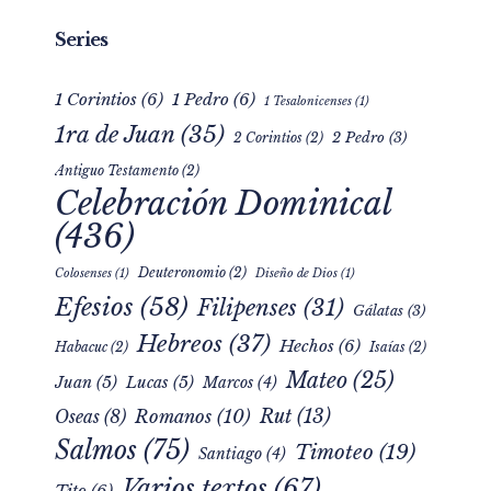
Series
1 Corintios
(6)
1 Pedro
(6)
1 Tesalonicenses
(1)
1ra de Juan
(35)
2 Pedro
(3)
2 Corintios
(2)
Antiguo Testamento
(2)
Celebración Dominical
(436)
Deuteronomio
(2)
Colosenses
(1)
Diseño de Dios
(1)
Efesios
(58)
Filipenses
(31)
Gálatas
(3)
Hebreos
(37)
Hechos
(6)
Habacuc
(2)
Isaías
(2)
Mateo
(25)
Juan
(5)
Lucas
(5)
Marcos
(4)
Rut
(13)
Romanos
(10)
Oseas
(8)
Salmos
(75)
Timoteo
(19)
Santiago
(4)