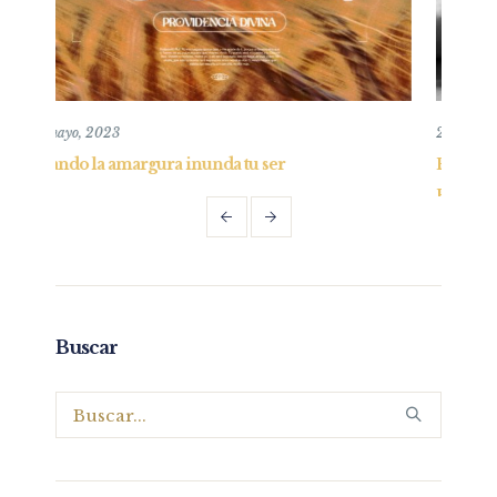
26 mayo, 2019
er
Entendiendo y practicando el perdón bíbli
Parte I
Buscar