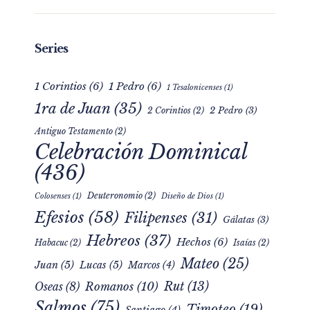
Series
1 Corintios
(6)
1 Pedro
(6)
1 Tesalonicenses
(1)
1ra de Juan
(35)
2 Pedro
(3)
2 Corintios
(2)
Antiguo Testamento
(2)
Celebración Dominical
(436)
Deuteronomio
(2)
Colosenses
(1)
Diseño de Dios
(1)
Efesios
(58)
Filipenses
(31)
Gálatas
(3)
Hebreos
(37)
Hechos
(6)
Habacuc
(2)
Isaías
(2)
Mateo
(25)
Juan
(5)
Lucas
(5)
Marcos
(4)
Rut
(13)
Romanos
(10)
Oseas
(8)
Salmos
(75)
Timoteo
(19)