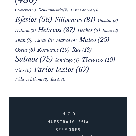
Deuteronomio
(2)
Colosenses
(1)
Diseño de Dios
(1)
Efesios
(58)
Filipenses
(31)
Gálatas
(3)
Hebreos
(37)
Hechos
(6)
Habacuc
(2)
Isaías
(2)
Mateo
(25)
Juan
(5)
Lucas
(5)
Marcos
(4)
Rut
(13)
Romanos
(10)
Oseas
(8)
Salmos
(75)
Timoteo
(19)
Santiago
(4)
Varios textos
(67)
Tito
(6)
Vida Cristiana
(3)
Éxodo
(1)
INICIO
NUESTRA IGLESIA
SERMONES