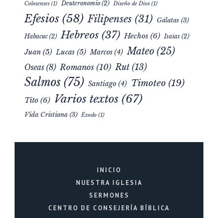
Deuteronomio
(2)
Colosenses
(1)
Diseño de Dios
(1)
Efesios
(58)
Filipenses
(31)
Gálatas
(3)
Hebreos
(37)
Hechos
(6)
Habacuc
(2)
Isaías
(2)
Mateo
(25)
Juan
(5)
Lucas
(5)
Marcos
(4)
Rut
(13)
Romanos
(10)
Oseas
(8)
Salmos
(75)
Timoteo
(19)
Santiago
(4)
Varios textos
(67)
Tito
(6)
Vida Cristiana
(3)
Éxodo
(1)
INICIO
NUESTRA IGLESIA
SERMONES
CENTRO DE CONSEJERÍA BÍBLICA