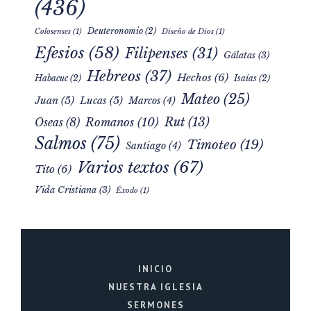
(436)
Deuteronomio
(2)
Colosenses
(1)
Diseño de Dios
(1)
Efesios
(58)
Filipenses
(31)
Gálatas
(3)
Hebreos
(37)
Hechos
(6)
Habacuc
(2)
Isaías
(2)
Mateo
(25)
Juan
(5)
Lucas
(5)
Marcos
(4)
Rut
(13)
Romanos
(10)
Oseas
(8)
Salmos
(75)
Timoteo
(19)
Santiago
(4)
Varios textos
(67)
Tito
(6)
Vida Cristiana
(3)
Éxodo
(1)
INICIO
NUESTRA IGLESIA
SERMONES