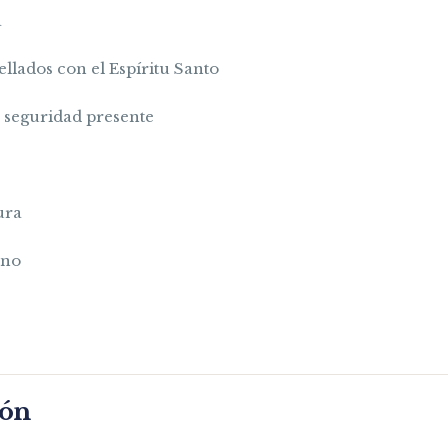
a
llados con el Espíritu Santo
 seguridad presente
ura
rno
món