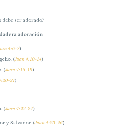
 debe ser adorado?
dadera adoración
uan 4:6-7
)
elio. (
Juan 4:10-14
)
. (
Juan 4:16-19
)
4:20-21
)
. (
Juan 4:22-24
)
r y Salvador. (
Juan 4:25-26
)