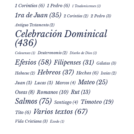
1 Corintios
(6)
1 Pedro
(6)
1 Tesalonicenses
(1)
1ra de Juan
(35)
2 Pedro
(3)
2 Corintios
(2)
Antiguo Testamento
(2)
Celebración Dominical
(436)
Deuteronomio
(2)
Colosenses
(1)
Diseño de Dios
(1)
Efesios
(58)
Filipenses
(31)
Gálatas
(3)
Hebreos
(37)
Hechos
(6)
Habacuc
(2)
Isaías
(2)
Mateo
(25)
Juan
(5)
Lucas
(5)
Marcos
(4)
Rut
(13)
Romanos
(10)
Oseas
(8)
Salmos
(75)
Timoteo
(19)
Santiago
(4)
Varios textos
(67)
Tito
(6)
Vida Cristiana
(3)
Éxodo
(1)