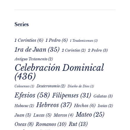
Series
1 Corintios
(6)
1 Pedro
(6)
1 Tesalonicenses
(1)
1ra de Juan
(35)
2 Pedro
(3)
2 Corintios
(2)
Antiguo Testamento
(2)
Celebración Dominical
(436)
Deuteronomio
(2)
Colosenses
(1)
Diseño de Dios
(1)
Efesios
(58)
Filipenses
(31)
Gálatas
(3)
Hebreos
(37)
Hechos
(6)
Habacuc
(2)
Isaías
(2)
Mateo
(25)
Juan
(5)
Lucas
(5)
Marcos
(4)
Rut
(13)
Romanos
(10)
Oseas
(8)