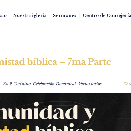
cio
Nuestra iglesia
Sermones
Centro de Consejería
stad bíblica – 7ma Parte
En
2 Corintios
,
Celebración Dominical
,
Varios textos