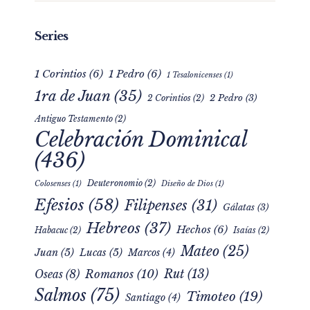
Series
1 Corintios
(6)
1 Pedro
(6)
1 Tesalonicenses
(1)
1ra de Juan
(35)
2 Pedro
(3)
2 Corintios
(2)
Antiguo Testamento
(2)
Celebración Dominical
(436)
Deuteronomio
(2)
Colosenses
(1)
Diseño de Dios
(1)
Efesios
(58)
Filipenses
(31)
Gálatas
(3)
Hebreos
(37)
Hechos
(6)
Habacuc
(2)
Isaías
(2)
Mateo
(25)
Juan
(5)
Lucas
(5)
Marcos
(4)
Rut
(13)
Romanos
(10)
Oseas
(8)
Salmos
(75)
Timoteo
(19)
Santiago
(4)