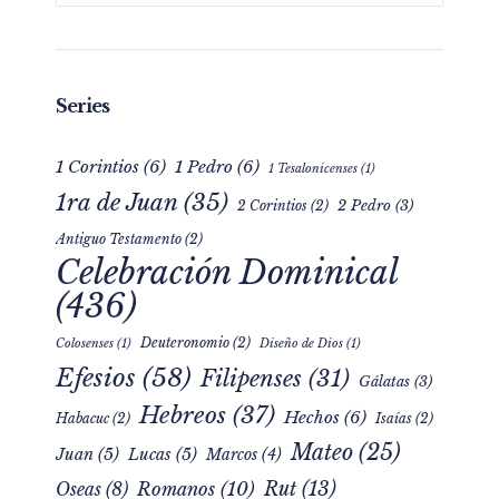
Series
1 Corintios
(6)
1 Pedro
(6)
1 Tesalonicenses
(1)
1ra de Juan
(35)
2 Pedro
(3)
2 Corintios
(2)
Antiguo Testamento
(2)
Celebración Dominical
(436)
Deuteronomio
(2)
Colosenses
(1)
Diseño de Dios
(1)
Efesios
(58)
Filipenses
(31)
Gálatas
(3)
Hebreos
(37)
Hechos
(6)
Habacuc
(2)
Isaías
(2)
Mateo
(25)
Juan
(5)
Lucas
(5)
Marcos
(4)
Rut
(13)
Romanos
(10)
Oseas
(8)