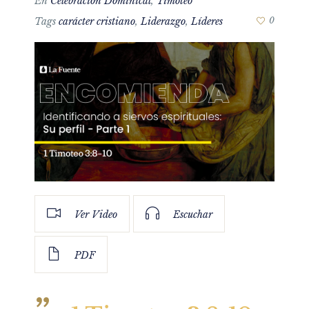
En
Celebración Dominical
,
Timoteo
Tags
carácter cristiano
,
Liderazgo
,
Líderes
0
Ver Video
Escuchar
PDF