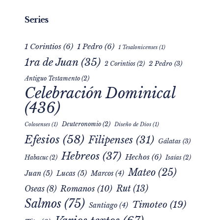
Series
1 Corintios
(6)
1 Pedro
(6)
1 Tesalonicenses
(1)
1ra de Juan
(35)
2 Pedro
(3)
2 Corintios
(2)
Antiguo Testamento
(2)
Celebración Dominical
(436)
Deuteronomio
(2)
Colosenses
(1)
Diseño de Dios
(1)
Efesios
(58)
Filipenses
(31)
Gálatas
(3)
Hebreos
(37)
Hechos
(6)
Habacuc
(2)
Isaías
(2)
Mateo
(25)
Juan
(5)
Lucas
(5)
Marcos
(4)
Rut
(13)
Romanos
(10)
Oseas
(8)
Salmos
(75)
Timoteo
(19)
Santiago
(4)