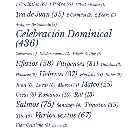
1 Corintios
(6)
1 Pedro
(6)
1 Tesalonicenses
(1)
1ra de Juan
(35)
2 Pedro
(3)
2 Corintios
(2)
Antiguo Testamento
(2)
Celebración Dominical
(436)
Deuteronomio
(2)
Colosenses
(1)
Diseño de Dios
(1)
Efesios
(58)
Filipenses
(31)
Gálatas
(3)
Hebreos
(37)
Hechos
(6)
Habacuc
(2)
Isaías
(2)
Mateo
(25)
Juan
(5)
Lucas
(5)
Marcos
(4)
Rut
(13)
Romanos
(10)
Oseas
(8)
Salmos
(75)
Timoteo
(19)
Santiago
(4)
Varios textos
(67)
Tito
(6)
Vida Cristiana
(3)
Éxodo
(1)