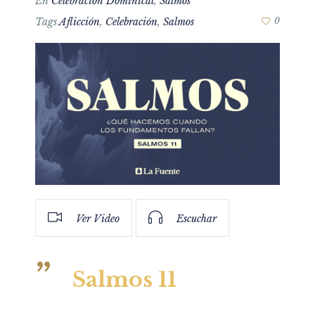
En
Celebración Dominical
,
Salmos
Tags
Aflicción
,
Celebración
,
Salmos
0
Ver Video
Escuchar
Salmos 11