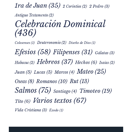
1ra de Juan
(35)
2 Pedro
(3)
2 Corintios
(2)
Antiguo Testamento
(2)
Celebración Dominical
(436)
Deuteronomio
(2)
Colosenses
(1)
Diseño de Dios
(1)
Efesios
(58)
Filipenses
(31)
Gálatas
(3)
Hebreos
(37)
Hechos
(6)
Habacuc
(2)
Isaías
(2)
Mateo
(25)
Juan
(5)
Lucas
(5)
Marcos
(4)
Rut
(13)
Romanos
(10)
Oseas
(8)
Salmos
(75)
Timoteo
(19)
Santiago
(4)
Varios textos
(67)
Tito
(6)
Vida Cristiana
(3)
Éxodo
(1)