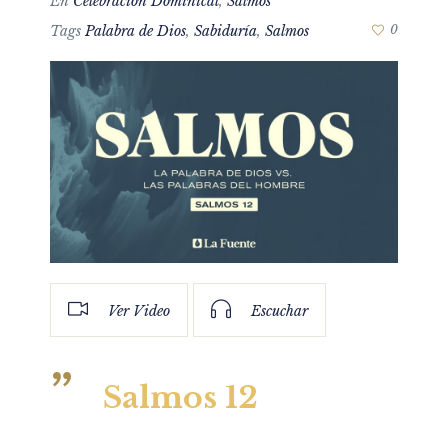
En
Celebración Dominical
,
Salmos
Tags
Palabra de Dios
,
Sabiduría
,
Salmos
0
Ver Video
Escuchar
Salmos 12