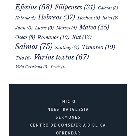
Deuteronomio
(2)
Colosenses
(1)
Diseño de Dios
(1)
Efesios
(58)
Filipenses
(31)
Gálatas
(3)
Hebreos
(37)
Hechos
(6)
Habacuc
(2)
Isaías
(2)
Mateo
(25)
Juan
(5)
Lucas
(5)
Marcos
(4)
Rut
(13)
Romanos
(10)
Oseas
(8)
Salmos
(75)
Timoteo
(19)
Santiago
(4)
Varios textos
(67)
Tito
(6)
Vida Cristiana
(3)
Éxodo
(1)
INICIO
NUESTRA IGLESIA
SERMONES
CENTRO DE CONSEJERÍA BÍBLICA