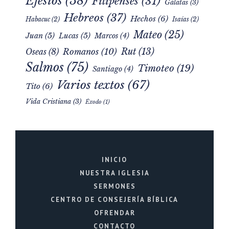
Efesios
(58)
Filipenses
(31)
Gálatas
(3)
Hebreos
(37)
Hechos
(6)
Habacuc
(2)
Isaías
(2)
Mateo
(25)
Juan
(5)
Lucas
(5)
Marcos
(4)
Rut
(13)
Romanos
(10)
Oseas
(8)
Salmos
(75)
Timoteo
(19)
Santiago
(4)
Varios textos
(67)
Tito
(6)
Vida Cristiana
(3)
Éxodo
(1)
INICIO
NUESTRA IGLESIA
SERMONES
CENTRO DE CONSEJERÍA BÍBLICA
OFRENDAR