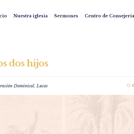
cio
Nuestra iglesia
Sermones
Centro de Consejería
os dos hijos
bración Dominical
,
Lucas