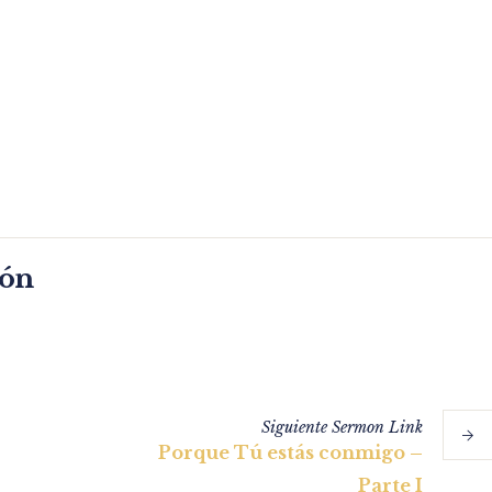
món
Siguiente
Sermon
Link
Porque Tú estás conmigo –
Parte I