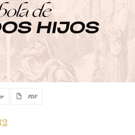
ar
PDF
32