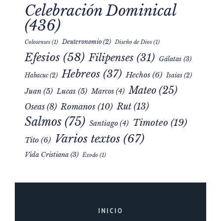
Celebración Dominical
(436)
Deuteronomio
(2)
Colosenses
(1)
Diseño de Dios
(1)
Efesios
(58)
Filipenses
(31)
Gálatas
(3)
Hebreos
(37)
Hechos
(6)
Habacuc
(2)
Isaías
(2)
Mateo
(25)
Juan
(5)
Lucas
(5)
Marcos
(4)
Rut
(13)
Romanos
(10)
Oseas
(8)
Salmos
(75)
Timoteo
(19)
Santiago
(4)
Varios textos
(67)
Tito
(6)
Vida Cristiana
(3)
Éxodo
(1)
INICIO