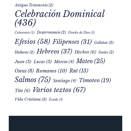
Antiguo Testamento
(2)
Celebración Dominical
(436)
Deuteronomio
(2)
Colosenses
(1)
Diseño de Dios
(1)
Efesios
(58)
Filipenses
(31)
Gálatas
(3)
Hebreos
(37)
Hechos
(6)
Habacuc
(2)
Isaías
(2)
Mateo
(25)
Juan
(5)
Lucas
(5)
Marcos
(4)
Rut
(13)
Romanos
(10)
Oseas
(8)
Salmos
(75)
Timoteo
(19)
Santiago
(4)
Varios textos
(67)
Tito
(6)
Vida Cristiana
(3)
Éxodo
(1)