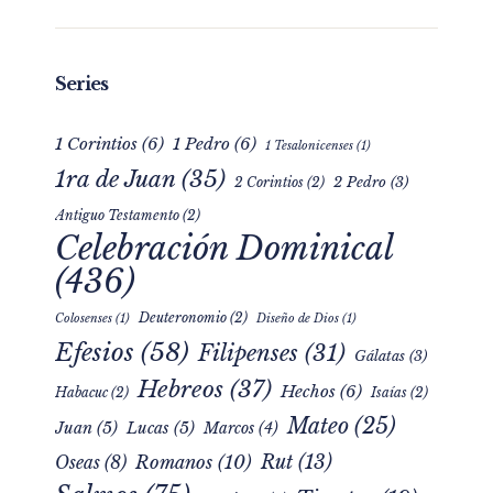
Series
1 Corintios
(6)
1 Pedro
(6)
1 Tesalonicenses
(1)
1ra de Juan
(35)
2 Pedro
(3)
2 Corintios
(2)
Antiguo Testamento
(2)
Celebración Dominical
(436)
Deuteronomio
(2)
Colosenses
(1)
Diseño de Dios
(1)
Efesios
(58)
Filipenses
(31)
Gálatas
(3)
Hebreos
(37)
Hechos
(6)
Habacuc
(2)
Isaías
(2)
Mateo
(25)
Juan
(5)
Lucas
(5)
Marcos
(4)
Rut
(13)
Romanos
(10)
Oseas
(8)