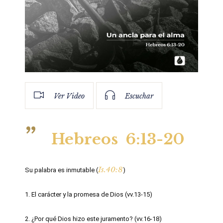
Ver Video
Escuchar
Hebreos 6:13-20
Is.40:8
Su palabra es inmutable (
)
1. El carácter y la promesa de Dios (vv.13-15)
2. ¿Por qué Dios hizo este juramento? (vv.16-18)