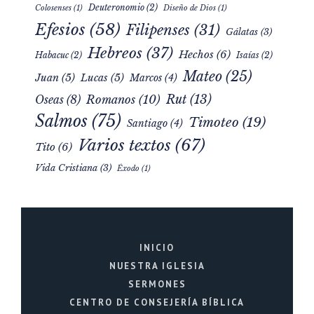
Deuteronomio
(2)
Colosenses
(1)
Diseño de Dios
(1)
Efesios
(58)
Filipenses
(31)
Gálatas
(3)
Hebreos
(37)
Hechos
(6)
Habacuc
(2)
Isaías
(2)
Mateo
(25)
Juan
(5)
Lucas
(5)
Marcos
(4)
Rut
(13)
Romanos
(10)
Oseas
(8)
Salmos
(75)
Timoteo
(19)
Santiago
(4)
Varios textos
(67)
Tito
(6)
Vida Cristiana
(3)
Éxodo
(1)
INICIO
NUESTRA IGLESIA
SERMONES
CENTRO DE CONSEJERÍA BÍBLICA