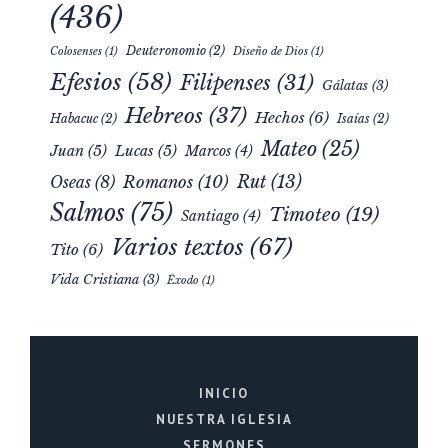
Celebración Dominical
(436)
Deuteronomio
(2)
Colosenses
(1)
Diseño de Dios
(1)
Efesios
(58)
Filipenses
(31)
Gálatas
(3)
Hebreos
(37)
Hechos
(6)
Habacuc
(2)
Isaías
(2)
Mateo
(25)
Juan
(5)
Lucas
(5)
Marcos
(4)
Rut
(13)
Romanos
(10)
Oseas
(8)
Salmos
(75)
Timoteo
(19)
Santiago
(4)
Varios textos
(67)
Tito
(6)
Vida Cristiana
(3)
Éxodo
(1)
INICIO
NUESTRA IGLESIA