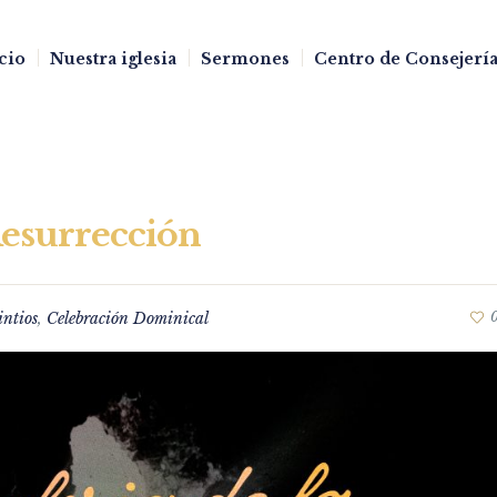
cio
Nuestra iglesia
Sermones
Centro de Consejería
Resurrección
intios
,
Celebración Dominical