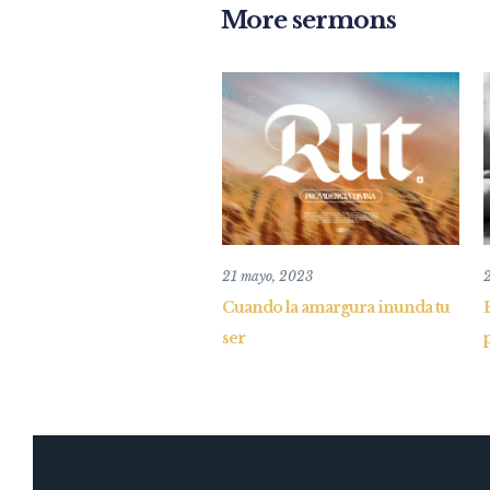
More sermons
21 mayo, 2023
Cuando la amargura inunda tu
ser