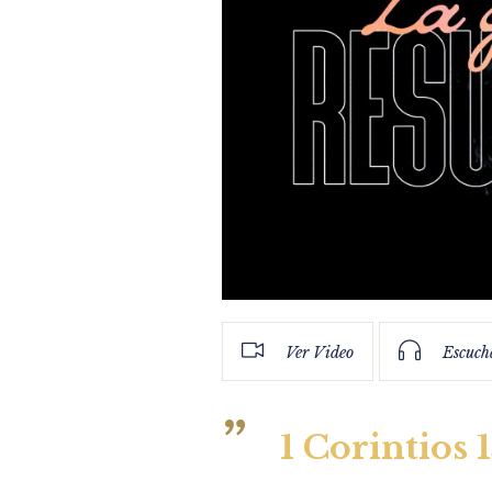
Ver Video
Escuch
1 Corintios 