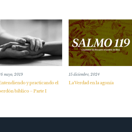
26 mayo, 2019
15 diciembre, 2024
Entendiendo y practicando el
La Verdad en la agonía
perdón bíblico – Parte I