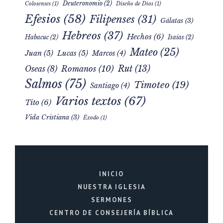
Deuteronomio
(2)
Colosenses
(1)
Diseño de Dios
(1)
Efesios
(58)
Filipenses
(31)
Gálatas
(3)
Hebreos
(37)
Hechos
(6)
Habacuc
(2)
Isaías
(2)
Mateo
(25)
Juan
(5)
Lucas
(5)
Marcos
(4)
Rut
(13)
Romanos
(10)
Oseas
(8)
Salmos
(75)
Timoteo
(19)
Santiago
(4)
Varios textos
(67)
Tito
(6)
Vida Cristiana
(3)
Éxodo
(1)
INICIO
NUESTRA IGLESIA
SERMONES
CENTRO DE CONSEJERÍA BÍBLICA