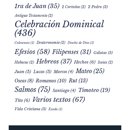
1ra de Juan
(35)
2 Pedro
(3)
2 Corintios
(2)
Antiguo Testamento
(2)
Celebración Dominical
(436)
Deuteronomio
(2)
Colosenses
(1)
Diseño de Dios
(1)
Efesios
(58)
Filipenses
(31)
Gálatas
(3)
Hebreos
(37)
Hechos
(6)
Habacuc
(2)
Isaías
(2)
Mateo
(25)
Juan
(5)
Lucas
(5)
Marcos
(4)
Rut
(13)
Romanos
(10)
Oseas
(8)
Salmos
(75)
Timoteo
(19)
Santiago
(4)
Varios textos
(67)
Tito
(6)
Vida Cristiana
(3)
Éxodo
(1)